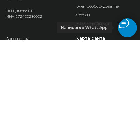
Электрооборудование
ИП Димова Г.Г.
Формы
ИНН 272400280902
Клеи и праймеры
Написать в Whats App
Карта сайта
Аэрография
Гели для моделирования
О нас
Базы, топы
Курсы
Кисти
Отзывы
Жидкости
Новости
Пилки, бафы
Контакты
Фрезы и фрезеры
Инструменты