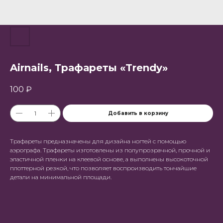
Airnails, Трафареты «Trendy»
100
₽
Добавить в корзину
Трафареты предназначены для дизайна ногтей с помощью
аэрографа. Трафареты изготовлены из полупрозрачной, прочной и
эластичной пленки на клеевой основе, а выполнены высокоточной
плоттерной резкой, что позволяет воспроизводить тончайшие
детали на минимальной площади.