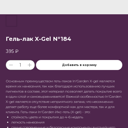
Гель-лак X-Gel N°184
395
₽
Добавить в корзину
Основным преимуществом гель-лаков In'Garden X-gel является
время их нанесения, так как благодаря использованию лучших
пигментов в составе, этот материал позволяет делать покрытие всего
в один слой и самовыравнивается! Важной особенностью In'Garden
X-gel является отсутствие неприятного запаха, что несомненно
делает работу еще более комфортной как для мастера, так и для
клиента. Гель-лаки In'Garden Икс-гель (X-gel) - это:
стойкость цвета и покрытия до 4-6 недель
легкость нанесения
самые современные и безопасные компоненты высочайшего