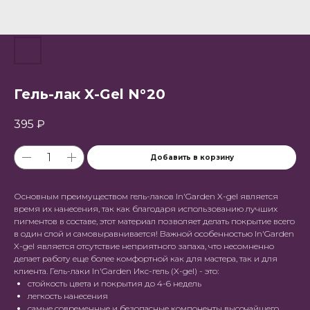
Гель-лак X-Gel N°20
395
₽
Добавить в корзину
Основным преимуществом гель-лаков In'Garden X-gel является
время их нанесения, так как благодаря использованию лучших
пигментов в составе, этот материал позволяет делать покрытие всего
в один слой и самовыравнивается! Важной особенностью In'Garden
X-gel является отсутствие неприятного запаха, что несомненно
делает работу еще более комфортной как для мастера, так и для
клиента. Гель-лаки In'Garden Икс-гель (X-gel) - это:
стойкость цвета и покрытия до 4-6 недель
легкость нанесения
самые современные и безопасные компоненты высочайшего