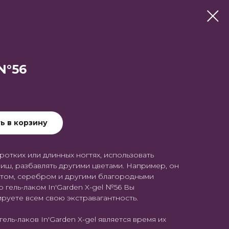
N°56
ь в корзину
ротких или длинных ногтях, использовать
иш, разбавлять другими цветами. Например, он
отом, серебром и другими благородными
 гель-лаком In'Garden X-gel №56 Вы
руете всем свою экстравагантность.
ль-лаков In'Garden X-gel является время их