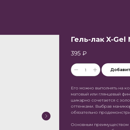
Гель-лак X-Gel 
395
₽
Добавит
Его можно выполнять на ко
матовый или глянцевый фин
шикарно сочетается с зол
оттенками. Выбрав маникюр
обязательно продемонстри
Основным преимуществом ге