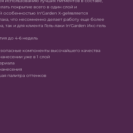
аря использованию лучших пигментов в составе,
елать покрытие всего в один слой и
 особенностью In'Garden X-gelявляется
паха, что несомненно делает работу еще более
, так и для клиента Гель-лаки In'Garden Икс-гель
тия до 4-6 недель
езопасные компоненты высочайшего качества
нанесении уже в 1 слой
териала
 нанесения
ая палитра оттенков