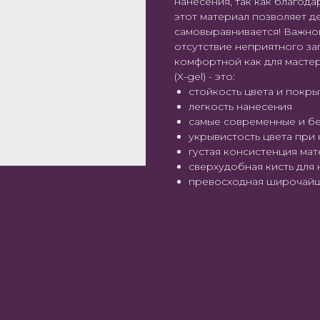
нанесения, так как благод
этот материал позволяет д
самовыравнивается! Важной
отсутствие неприятного за
комфортной как для мастера
(X-gel) - это:
стойкость цвета и покры
легкость нанесения
самые современные и б
укрывистость цвета при 
густая консистенция ма
сверхудобная кисть для
превосходная широчайш