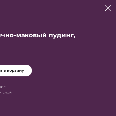
ично-маковый пудинг,
ь в корзину
ние
н слой