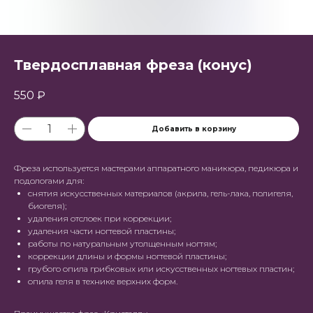
Твердосплавная фреза (конус)
550
₽
Добавить в корзину
Фреза используется мастерами аппаратного маникюра, педикюра и
подологами для:
снятия искусственных материалов (акрила, гель-лака, полигеля,
биогеля);
удаления отслоек при коррекции;
удаления части ногтевой пластины;
работы по натуральным утолщенным ногтям;
коррекции длины и формы ногтевой пластины;
грубого опила грибковых или искусственных ногтевых пластин;
опила геля в технике верхних форм.