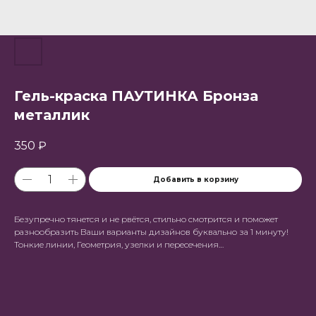
Гель-краска ПАУТИНКА Бронза
металлик
350
₽
Добавить в корзину
Безупречно тянется и не рвётся, стильно смотрится и поможет
разнообразить Ваши варианты дизайнов буквально за 1 минуту!
Тонкие линии, Геометрия, узелки и пересечения…