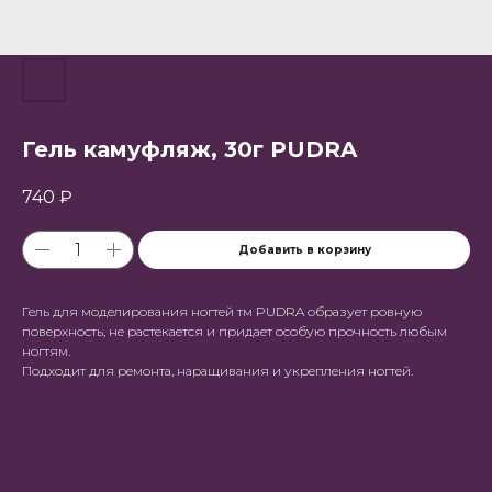
Гель камуфляж, 30г PUDRA
740
₽
Добавить в корзину
Гель для моделирования ногтей тм PUDRA образует ровную
поверхность, не растекается и придает особую прочность любым
ногтям.
Подходит для ремонта, наращивания и укрепления ногтей.