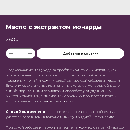
Масло с экстрактом монарды
280
₽
Добавить в корзину
Предназначено для ухода за проблемной кожей и ногтями, как
вспомогательное косметическое средство при грибковом
поражении ногтей и кожи, угревой сыпи, сухой себорее и перхоти.
Биологически активные компоненты экстракта монарды обладают
антибактериальными свойствами, способствуют улучшению
микроциркуляции, активизации обменных процессов в коже и
восстановлению поврежденных тканей.
Способ применения:
нанесите каплю масла на проблемный
участок 3 раза в день в течение минимум 30 дней. Не смывайте.
При сухой себорее и перхоти
нанесите на кожу головы за 1-2 часа до