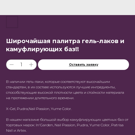
Широчайшая палитра гель-лаков и
камуфлирующих баз!!
Оставить заявку
В наличии гель-лаки, которые соответствуют высочайшим
стандартам, в их составе используются лучшие ингредиенты,
способствующие высокой плотности цвета и стойкости материала
на протяжении длительного времени.
X-Gel, Pudra,Nail Passion, Yume Color.
В нашем магазине большой выбор камуфлирующих цветных баз от
торговых марок: In'Garden, Nail Passion, Pudra, Yume Color, Patrisa
Nail и Artex.