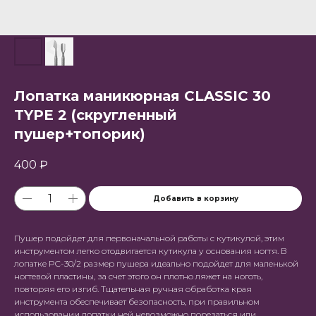
Лопатка маникюрная CLASSIC 30
TYPE 2 (скругленный
пушер+топорик)
400
₽
Добавить в корзину
Пушер подойдет для первоначальной работы с кутикулой, этим
инструментом легко отодвигается кутикула у основания ногтя. В
лопатке PC-30/2 размер пушера идеально подойдет для маленькой
ногтевой пластины, за счет этого он плотно ляжет на ноготь,
повторяя его изгиб. Тщательная ручная обработка края
инструмента обеспечивает безопасность, при правильном
использовании лопатки ней невозможно порезаться или